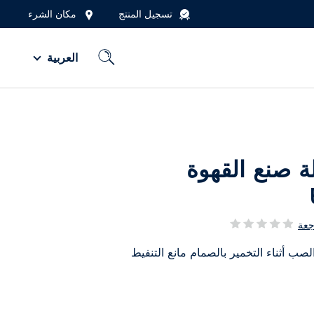
تسجيل المنتج
مكان الشرء
العربية
Electr آلة صنع القهوة
جعة
صب أثناء التخمير بالصمام مانع التنفيط