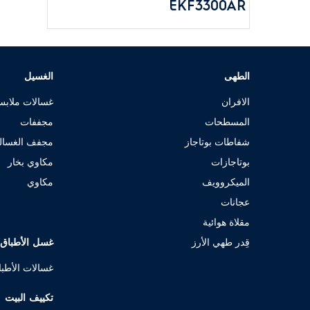
EKF3300AR
الطهى
الغسيل
الافران
غسالات ملاب
المسطحات
مجففات
شفاطات بوتاجاز
مجفف الغسال
بوتاجازات
مكاوي بخار
الميكروويف
مكاوي
عجانات
مقلاة هوائية
قِدر طهي الأرز
غسل الأطباق
غسالات الأطب
تكييف البيت