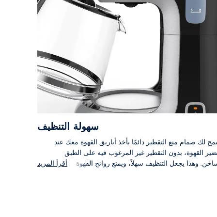
سهولة التنظيف
ح لك صمام منع التقطير دائمًا بأخذ أباريق القهوة معك عند
ير القهوة، بدون التقطير غير المرغوب فيه على الطبق
اخن. وهذا يجعل التنظيف سهلاً، ويمنع روائح القهوة
أقرأ المزيد
حروقة أيضًا.