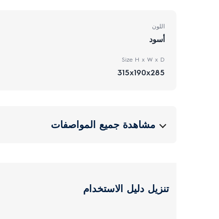
اللون
أسود
Size H x W x D
315x190x285
مشاهدة جميع المواصفات
تنزيل دليل الاستخدام