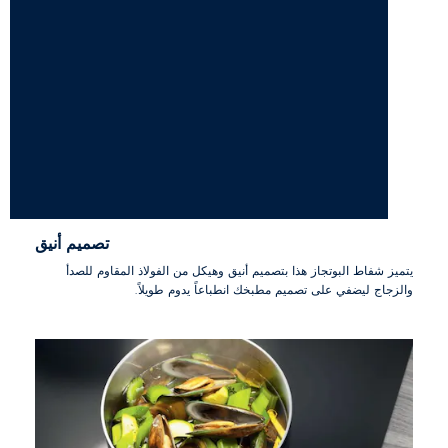
تصميم أنيق
يتميز شفاط البوتجاز هذا بتصميم أنيق وهيكل من الفولاذ المقاوم للصدأ
والزجاج ليضفي على تصميم مطبخك انطباعاً يدوم طويلاً.