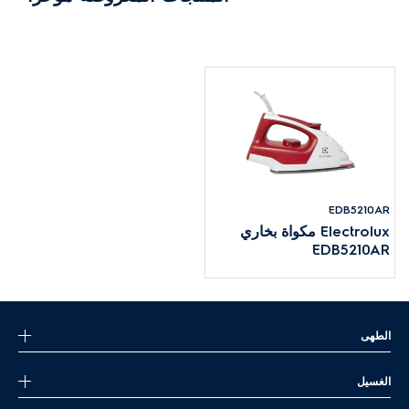
EDB5210AR
Electrolux مكواة بخاري
EDB5210AR
الطهى
الغسيل