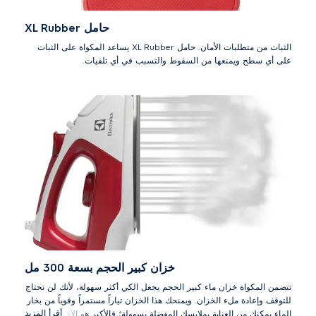
حامل XL Rubber
الثبات من متطلبات الأمان. حامل XL Rubber يساعد المكواة على الثبات
على أي سطح ويمنعها من السقوط والتسبب في أي تلفيات.
خزان كبير الحجم بسعة 300 مل
تتضمن المكواة خزان ماء كبير الحجم يجعل الكي أكثر سهولة، لأنك لن تحتاج
للتوقف وإعادة ملء الخزان. ويمنحك هذا الخزان تياراً مستمراً وقوياً من بخار
أقرأ المزيد
الماء يمكنك من العناية بملابسك المفضلة بسهولة؛ فالأكبر هو الأفضل دائماً.