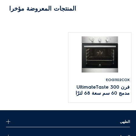
المنتجات المعروضة مؤخرا
EOG1102COX
فرن UltimateTaste 300
مدمج 60 سم سعة 68 لترًا
الطهى