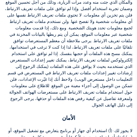
والمكان الذي جئت منه وعدد مرات الزيارة، وذلك من أجل تحسين الموقع
وضمان تجربة استخدام أفضل.
وإذا لم توافق على ملفات تعريف الارتباط،
فلن يتم تخزين أي معلومات.
لا تحتوي ملفات تعريف الارتباط نفسها على
أي معلومات شخصية ولا تفصح عنها.
ولن نستخدم ملفات تعريف ارتباط
لجمع معلومات تحدد هويتك الشخصية.
ومع ذلك، إذا قدمت معلومات
شخصية عبر معلومات الموقع، يمكن أن يتم ربطها بالبيانات المخزنة في
ملفات تعريف الارتباط.
يرجى ملاحظة أن معظم المستعرضات توافق
تلقائيًا على ملفات تعريف الارتباط، لذا إذا كنت لا ترغب في استخدامها،
يمكنك مسح هذه الملفات أو حجبها بنفسك.
إذا لم توافق على استخدام
إلكترولوكس لملفات تعريف الارتباط، يمكنك تغيير إعدادات المستعرض
الذي تستخدمه بحيث لا يوافق على هذه الملفات (يمكنك الرجوع إلى
إرشادات تغيير إعدادات ملفات تعريف الارتباط في المستعرض في قسم
التعليمات داخل مستعرض الويب).
ولاحظ أنك إذا غيّرت الإعدادات، فلن
تتمكن من الوصول إلى أجزاء معينة من الموقع.
للاطلاع على معلومات
حول استخدام ملفات تعريف الارتباط على مستعرضات الهواتف الجوالة
ولمعرفة تفاصيل عن كيفية رفض هذه الملفات أو حذفها، يرجى الرجوع
إلى دليل الهاتف الجوال.
الأمان
لا يجوز لك:
(أ) استخدام أي جهاز أو برنامج يتعارض مع تشغيل الموقع، أو