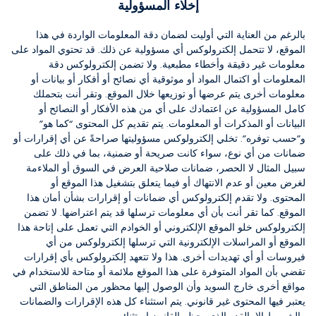
إخلاء المسؤولية
بالرغم من العناية التي أوليت لضمان دقة المعلومات الواردة في هذا
الموقع، لا تتحمل إلكترولوكس أي مسؤولية عن ذلك.
قد تحتوي المواد على
معلومات غير دقيقة وأخطاء مطبعية.
ولا تضمن إلكترولوكس دقة
المعلومات أو اكتمال المواد أو موثوقية أي نصائح أو أفكار أو بيانات أو
معلومات أخرى يتم عرضها أو توزيعها خلال الموقع.
وتقر أنت بتحملك
كامل المسؤولية عن اعتمادك على أي من هذه الأفكار أو النصائح أو
البيانات أو المذكرات أو المعلومات.
يتم تقديم كل المحتوى “كما هو”
و”حسب توفره”.
تخلي إلكترولوكس مسؤوليتها صراحةً عن أي إقرارات أو
ضمانات من أي نوع، سواء كانت صريحة أو ضمنية، بما في ذلك على
سبيل المثال لا الحصر، ضمانات صلاحية العرض في السوق أو الملاءمة
لغرض معين أو عدم الانتهاك أو فيما يتعلق بتشغيل هذا الموقع أو
المحتوى.
ولا تقدم إلكترولوكس أي ضمانات أو إقرارات بشأن أمان هذا
الموقع.
كما تقر أنت بأن أي معلومات ترسلها قد يتم اعتراضها.
لا تضمن
إلكترولوكس خلو الموقع الإلكتروني أو الخوادم التي تعمل على إتاحة هذا
الموقع أو المراسلات الإلكترونية التي ترسلها إلكترولوكس من أي
فيروسات أو أي تهديدات أخرى.
هذا ولا تتعهد إلكترولوكس بأي إقرارات
تقضي بأن المواد المتوفرة على هذا الموقع ملائمة أو متاحة للاستخدام في
مواقع أخرى خارج السويد وأن الوصول إليها محظور من المناطق التي
يعتبر فيها المحتوى غير قانوني.
يتم استثناء كل هذه الإقرارات والضمانات