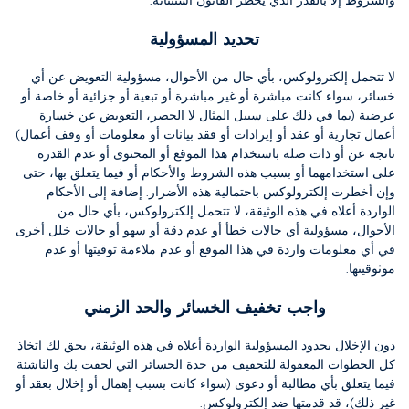
والشروط إلا بالقدر الذي يحظر القانون استثنائه.
تحديد المسؤولية
لا تتحمل إلكترولوكس، بأي حال من الأحوال، مسؤولية التعويض عن أي
خسائر، سواء كانت مباشرة أو غير مباشرة أو تبعية أو جزائية أو خاصة أو
عرضية (بما في ذلك على سبيل المثال لا الحصر، التعويض عن خسارة
أعمال تجارية أو عقد أو إيرادات أو فقد بيانات أو معلومات أو وقف أعمال)
ناتجة عن أو ذات صلة باستخدام هذا الموقع أو المحتوى أو عدم القدرة
على استخدامهما أو بسبب هذه الشروط والأحكام أو فيما يتعلق بها، حتى
وإن أخطرت إلكترولوكس باحتمالية هذه الأضرار.
إضافة إلى الأحكام
الواردة أعلاه في هذه الوثيقة، لا تتحمل إلكترولوكس، بأي حال من
الأحوال، مسؤولية أي حالات خطأ أو عدم دقة أو سهو أو حالات خلل أخرى
في أي معلومات واردة في هذا الموقع أو عدم ملاءمة توقيتها أو عدم
موثوقيتها.
واجب تخفيف الخسائر والحد الزمني
دون الإخلال بحدود المسؤولية الواردة أعلاه في هذه الوثيقة، يحق لك اتخاذ
كل الخطوات المعقولة للتخفيف من حدة الخسائر التي لحقت بك والناشئة
فيما يتعلق بأي مطالبة أو دعوى (سواء كانت بسبب إهمال أو إخلال بعقد أو
غير ذلك)، قد قدمتها ضد إلكترولوكس.