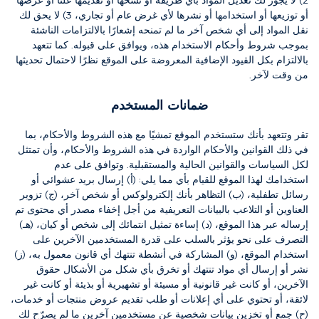
2) لا يجوز لك تعديل المواد بأي طريقة أو نسخها أو تقديمها علنًا أو عرضها
أو توزيعها أو استخدامها أو نشرها لأي غرض عام أو تجاري، 3) لا يحق لك
نقل المواد إلى أي شخص آخر ما لم تمنحه إشعارًا بالالتزامات الناشئة
بموجب شروط وأحكام الاستخدام هذه، ويوافق على قبوله.
كما تتعهد
بالالتزام بكل القيود الإضافية المعروضة على الموقع نظرًا لاحتمال تحديثها
من وقت لآخر.
ضمانات المستخدم
تقر وتتعهد بأنك ستستخدم الموقع تمشيًا مع هذه الشروط والأحكام، بما
في ذلك القوانين والأحكام الواردة في هذه الشروط والأحكام، وأن تمتثل
لكل السياسات والقوانين الحالية والمستقبلية. وتوافق على عدم
استخدامك لهذا الموقع للقيام بأي مما يلي: (أ) إرسال بريد عشوائي أو
رسائل تطفلية، (ب) التظاهر بأنك إلكترولوكس أو شخص آخر، (ج) تزوير
العناوين أو التلاعب بالبيانات التعريفية من أجل إخفاء مصدر أي محتوى تم
إرساله عبر هذا الموقع، (د) إساءة تمثيل انتمائك إلى شخص أو كيان، (هـ)
التصرف على نحو يؤثر بالسلب على قدرة المستخدمين الآخرين على
استخدام الموقع، (و) المشاركة في أنشطة تنتهك أي قانون معمول به، (ز)
نشر أو إرسال أي مواد تنتهك أو تخرق بأي شكل من الأشكال حقوق
الآخرين، أو كانت غير قانونية أو مسيئة أو تشهيرية أو بذيئة أو كانت غير
لائقة، أو تحتوي على أي إعلانات أو طلب تقديم عروض منتجات أو خدمات،
(ح) جمع أو تخزين بيانات شخصية عن مستخدمين آخرين ما لم يصرّح لك