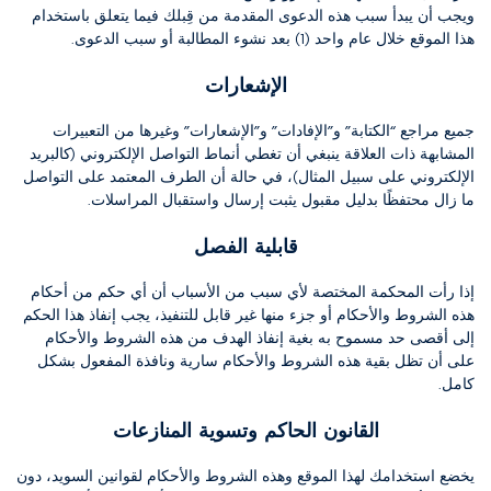
ويجب أن يبدأ سبب هذه الدعوى المقدمة من قِبلك فيما يتعلق باستخدام
هذا الموقع خلال عام واحد (1) بعد نشوء المطالبة أو سبب الدعوى.
الإشعارات
جميع مراجع “الكتابة” و”الإفادات” و”الإشعارات” وغيرها من التعبيرات
المشابهة ذات العلاقة ينبغي أن تغطي أنماط التواصل الإلكتروني (كالبريد
الإلكتروني على سبيل المثال)، في حالة أن الطرف المعتمد على التواصل
ما زال محتفظًا بدليل مقبول يثبت إرسال واستقبال المراسلات.
قابلية الفصل
إذا رأت المحكمة المختصة لأي سبب من الأسباب أن أي حكم من أحكام
هذه الشروط والأحكام أو جزء منها غير قابل للتنفيذ، يجب إنفاذ هذا الحكم
إلى أقصى حد مسموح به بغية إنفاذ الهدف من هذه الشروط والأحكام
على أن تظل بقية هذه الشروط والأحكام سارية ونافذة المفعول بشكل
كامل.
القانون الحاكم وتسوية المنازعات
يخضع استخدامك لهذا الموقع وهذه الشروط والأحكام لقوانين السويد، دون