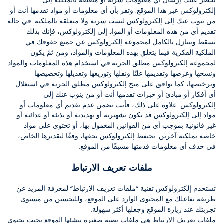
يحظر عليك إرسال أي معلومات سرية أو متعلقة بالملكية إلى
إلكترولوكس عبر هذا الموقع.
وتقر بأن أي معلومات أو مواد تقدمها أنت أو
من ينوب عنك إلى إلكترولوكس ليست سرية ولا متعلقة بالملكية.
في حالة
تقديم أي من هذه المعلومات أو المواد إلى إلكترولوكس، فإنك بذلك
تسقط وتتنازل بالكامل لمجموعة إلكترولوكس عن جميع حقوقك في
الملكية الفكرية فيما يتعلق بهذه المعلومات والمواد، ومن ثمّ يكون
لمجموعة إلكترولوكس مطلق الحرية في استخدام هذه المعلومات والمواد
ونسخها وعرضها وتقديمها علنًا ونقلها وتوزيعها وتعديلها وتخصيصها
وترخيصها، كما توافق على منح إلكترولوكس مطلق الحرية في استغلال
أي أفكار أو مبادئ أو خبرات تقدمها أنت أو من ينوب عنك إلى
إلكترولوكس. علاوة على ذلك، فأنت تضمن عدم تقديم أي معلومات أو
مواد إلى إلكترولوكس قد تكون تشهيرية أو تهديدية أو بذيئة أو عدائية أو
غير قانونية بموجب أي من القوانين المعمول بها، أو تحتوي على مواد
خاصة بملكية آخرين.
تحتفظ إلكترولوكس بحقها، وفقًا لتقديرها الخاص،
في حذف أي معلومات قدمتها مسبقًا من الموقع.
ملفات تعريف الارتباط
تستخدم إلكترولوكس تقنية “ملفات تعريف الارتباط” لمعرفة المزيد عن
طريقة تفاعلك مع المحتوى الوارد على الموقع، وللتحسين من مستوى
تجربتك عند زيارة الموقع وجعلها أكثر سهولة.
ملفات تعريف الارتباط هي ملفات نصية صغيرة ينشئها الموقع بحيث تحتوي