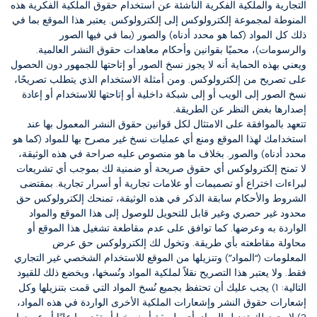
التجارية والملكية الفكرية الناشئة عن استخدام حقوق الملكية الفكرية هذه
المنوطة لمجموعة إلكترولوكس إلى إلكترولوكس.
يعتبر هذا الموقع بما في
ذلك كل المواد (كما هو محدد أدناه) والصور (بما في فيها الصور
والرسومات)، محميًا بقوانين وأحكام معاهدات حقوق النشر العالمية.
ويعني بهذه الحماية أنه لا يجوز نسخ الصور أو إتاحتها للجمهور دون الحصول
على تصريح من إلكترولوكس. ومن أمثلة الاستخدام الذي يتطلب تصريحًا،
نسخ الصور إلى الويب أو إلى شبكة داخلية أو إتاحتها للاستخدام أو إعادة
إصدارها بغض النظر عن الطريقة.
تتعهد بالموافقة على الامتثال لكل قوانين حقوق النشر المعمول بها عند
استخدامك لهذا الموقع ومنع أي عمليات نسخ غير مصرح بها للمواد (كما هو
محدد أدناه) والصور. بخلاف ما هو منصوص عليه صراحة في هذه الوثيقة،
لا تمنح إلكترولوكس أي حقوق صريحة أو ضمنية لك بموجب أي تشريعات
لبراءات اختراع أو تصميمات أو علامات تجارية أو أسرار تجارية. بمقتضى
الشروط والأحكام سابقة الذكر في هذه الوثيقة، تمنحك إلكترولوكس حق
محدود غير حصري وغير قابل للتحويل للوصول إلى هذا الموقع والمواد
الواردة به وعرضها. كما توافق على عدم مقاطعة تشغيل هذا الموقع أو
محاولة مقاطعته بأي طريقة. وتخول لك إلكترولوكس حق عرض
المعلومات (“المواد”) وتنزيلها من الموقع للاستخدام الشخصي غير التجاري
فقط.
ولا يعتبر هذا التصريح نقلاً لملكية المواد ونُسخها، ويخضع ذلك للقيود
التالية:
1) يجب عليك أن تحتفظ بجميع نُسخ المواد التي قمت بتنزيلها وكل
إشعارات حقوق النشر وإشعارات الملكية الأخرى الواردة في هذه المواد،