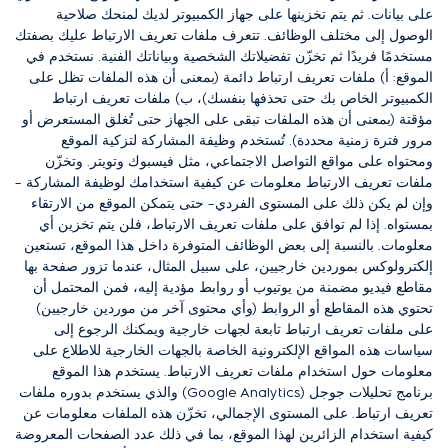
على بيانات.
ثم يتم تخزينها على جهاز الكمبيوتر لديك لمنحك صلاحية
الوصول إلى مختلف الوظائف.
تتعرف ملفات تعريف الارتباط عليك بصفتك
مستخدمًا فريدًا ثم تخزّن تفضيلاتك الشخصية وبياناتك الفنية.
نستخدم في
الموقع: أ) ملفات تعريف ارتباط دائمة (بمعنى أن هذه الملفات تظل على
الكمبيوتر الخاص بك حتى تحذفها بنفسك)، ب) ملفات تعريف ارتباط
مؤقتة (بمعنى أن هذه الملفات تبقى على الجهاز حتى تُغلق المستعرض أو
مرور فترة زمنية محددة).
تُستخدم وظيفة المشاركة لتزكية الموقع
ومحتواه على مواقع التواصل الاجتماعي، مثل فيسبوك وتويتر.
وتخزّن
ملفات تعريف الارتباط معلومات عن كيفية استخدامك لوظيفة المشاركة –
وإن لم يكن ذلك على المستوى الفردي– حتى يتمكن الموقع من الارتقاء
بمستواه.
إذا لم توافق على ملفات تعريف الارتباط، فلن يتم تخزين أي
معلومات.
بالنسبة إلى بعض الوظائف المتوفرة داخل هذا الموقع، تستعين
إلكترولوكس بموردين خارجيين، على سبيل المثال، عندما تزور صفحة بها
مقاطع فيديو مضمنة من يوتيوب أو روابط مؤدية إليه،
فمن المحتمل أن
تحتوي هذه المقاطع أو الروابط (وأي محتوى آخر من موردين خارجيين)
على ملفات تعريف ارتباط تابعة لجهات خارجية ويمكنك الرجوع إلى
سياسات هذه المواقع الإلكترونية الخاصة بالجهات الخارجية للاطلاع على
معلومات حول استخدام ملفات تعريف الارتباط.
يستخدم هذا الموقع
برنامج تحليلات جوجل (Google Analytics) والذي يستخدم بدوره ملفات
تعريف ارتباط.
على المستوى الإجمالي، تخزّن هذه الملفات معلومات عن
كيفية استخدام الزائرين لهذا الموقع، بما في ذلك عدد الصفحات المعروضة