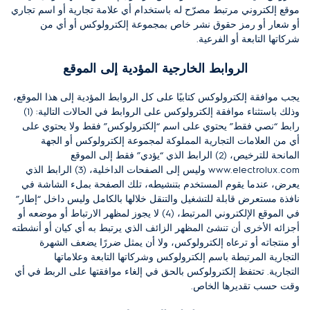
موقع إلكتروني مرتبط مصرّح له باستخدام أي علامة تجارية أو اسم تجاري
أو شعار أو رمز حقوق نشر خاص بمجموعة إلكترولوكس أو أي من
شركاتها التابعة أو الفرعية.
الروابط الخارجية المؤدية إلى الموقع
يجب موافقة إلكترولوكس كتابيًا على كل الروابط المؤدية إلى هذا الموقع،
وذلك باستثناء موافقة إلكترولوكس على الروابط في الحالات التالية:
(1)
رابط “نصي فقط” يحتوي على اسم “إلكترولوكس” فقط ولا يحتوي على
أي من العلامات التجارية المملوكة لمجموعة إلكترولوكس أو الجهة
المانحة للترخيص، (2) الرابط الذي “يؤدي” فقط إلى الموقع
www.electrolux.com وليس إلى الصفحات الداخلية، (3) الرابط الذي
يعرض، عندما يقوم المستخدم بتنشيطه، تلك الصفحة بملء الشاشة في
نافذة مستعرض قابلة للتشغيل والتنقل خلالها بالكامل وليس داخل “إطار”
في الموقع الإلكتروني المرتبط، (4) لا يجوز لمظهر الارتباط أو موضعه أو
أجزائه الأخرى أن تنشئ المظهر الزائف الذي يرتبط به أي كيان أو أنشطته
أو منتجاته أو ترعاه إلكترولوكس، ولا أن يمثل ضررًا يضعف الشهرة
التجارية المرتبطة باسم إلكترولوكس وشركاتها التابعة وعلاماتها
التجارية.
تحتفظ إلكترولوكس بالحق في إلغاء موافقتها على الربط في أي
وقت حسب تقديرها الخاص.