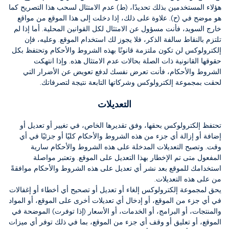
هؤلاء المستخدمين بذلك تحديدًا، (ط) عدم الامتثال لسحب هذا التصريح كما
هو موضح في (ح). علاوة على ذلك، إذا دخلت إلى هذا الموقع من مواقع
خارج السويد، فأنت مسؤول عن الامتثال لكل القوانين المحلية. أما إذا لم
تلتزم بالنقاط سالفة الذكر، فلا يجوز لك استخدام الموقع. وعليه، فإن
إلكترولوكس لن تكون ملتزمة قانونًا بهذه الشروط والأحكام وتحتفظ بكل
حقوقها القانونية ذات الصلة بحالات عدم الامتثال هذه. وإذا انتهكت
الشروط والأحكام، فأنت تعرض نفسك لدفع تعويض عن الأضرار التي
لحقت بمجموعة إلكترولوكس وشركاتها التابعة نتيجة لتصرفاتك.
التعديلات
تحتفظ إلكترولوكس بحقها، وفق تقديرها الخاص، في تغيير أو تعديل أو
إضافة أو إزالة أي جزء من هذه الشروط والأحكام كليًا أو جزئيًا في أي
وقت. وتصبح التعديلات المدخلة على هذه الشروط والأحكام سارية
المفعول متى تم الإخطار بهذا التعديل على الموقع.
وتعتبر مواصلة
استخدامك للموقع بعد نشر أي تعديل على هذه الشروط والأحكام موافقةً
من على هذه التعديلات.
يحق لمجموعة إلكترولوكس إلغاء أو تعديل أو تصحيح أي أخطاء أو إغفالات
في أي جزء من الموقع، أو إدخال أي تعديلات أخرى على الموقع، أو المواد
والمنتجات، أو البرامج، أو الخدمات، أو الأسعار (إذا توفرت) الموضحة في
الموقع، أو تعليق أو وقف أي جزء من الموقع، بما في ذلك توفر أي ميزات