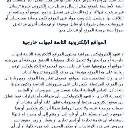
(ب) اتخاذ أي إجراء يفرض حملاً كبيرًا أو غير مبرر بشكل غير متناسب مع
البنية الأساسية للموقع (مثل إرسال رسائل بريد إلكتروني كبيرة “رسائل
غير مرغوب فيها”)، أو (ج) التدخل في تشغيل برامج الموقع أو وظائفه أو
التلاعب بها.
ويشمل ذلك وضع مواد على الموقع تكون مصابة بفيروسات أو
فيروسات حصان طروادة أو قنابل موقوتة أو تهديدات أخرى قد تلحق
ضررًا ببنية برمجة الموقع أو تتداخل معها.
المواقع الإلكترونية التابعة لجهات خارجية
لا تتعهد إلكترولوكس بمراقبة محتوى المواقع الإلكترونية التابعة لجهات
خارجية أو مراجعتها ولا تتحمل كذلك مسؤولية التحقق من دقة أي من هذه
المواقع أو موثوقيتها.
فضلاً عن ذلك، يجوز لمجموعة إلكترولوكس توفير
روابط على هذا الموقع مؤدية إلى مواقع إلكترونية تديرها كيانات
أخرى.
وإذا استخدمت هذه المواقع، فسوف تغادر هذا الموقع.
ومع زيارة أي
من المواقع المرتبطة، يكون ذلك على مسؤوليتك الخاصة وتكون ملزمًا
باتخاذ كل التدابير الوقائية لحماية نفسك من الفيروسات أو العناصر
التدميرية الأخرى.
لا تتعهد إلكترولوكس بأي ضمانات أو إقرارات فيما يتعلق
بأي موقع إلكتروني مرتبط أو معلومات تظهر عليه أو أي منتجات أو
خدمات موضحة عليه.
ولا تعني الروابط ضمنًا أن إلكترولوكس أو هذا
الموقع يرعى أو يصدّق على أو تابع إلى أو منتمٍ إلى أو مصرح له قانونًا
باستخدام أي علامة تجارية أو اسم تجاري أو شعار أو رمز حقوق نشر
معروض في هذه الارتباطات أو يمكن الوصول إليه من خلالها، أو أن أي